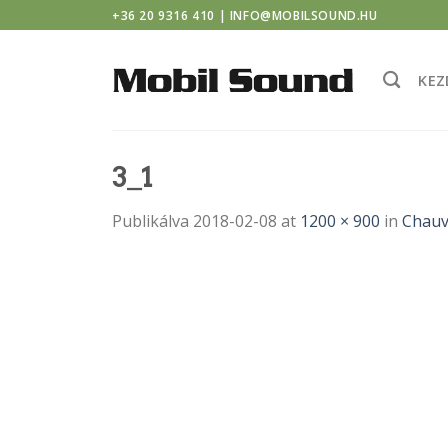
indor casino
Skip
+36 20 9316 410 | INFO@MOBILSOUND.HU
to
content
KEZ
3_1
Publikálva
2018-02-08
at
1200 × 900
in
Chauv