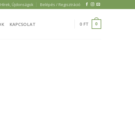
Hírek, Újdonságok
Belépés / Regisztráció
0
FT
ÓK
KAPCSOLAT
0