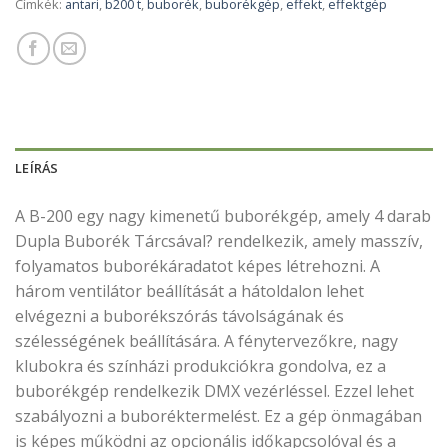
Címkék:
antari
,
b200 t
,
buborék
,
buborékgép
,
effekt
,
effektgép
LEÍRÁS
A B-200 egy nagy kimenetű buborékgép, amely 4 darab
Dupla Buborék Tárcsával? rendelkezik, amely masszív,
folyamatos buborékáradatot képes létrehozni. A
három ventilátor beállítását a hátoldalon lehet
elvégezni a buborékszórás távolságának és
szélességének beállítására. A fénytervezőkre, nagy
klubokra és színházi produkciókra gondolva, ez a
buborékgép rendelkezik DMX vezérléssel. Ezzel lehet
szabályozni a buboréktermelést. Ez a gép önmagában
is képes működni az opcionális időkapcsolóval és a