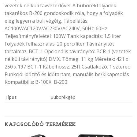
vezeték nélküli távvezérlővel. A buborékfolyadék
takarékos B-200 gondoskodik róla, hogy a folyadék
elég legyen a buli végéig. Tápellátás:
AC100V/AC120V/AC230V/AC240V, 50Hz-60Hz
Teljesítményfelvétel: 100W Tank kapacitás: 1,5 liter
Folyadék felhasználás: 20 perc/liter Távirányítót
tartalmaz: BCT-1 Opcionális távirányító: BCR-1 (vezeték
nélküli távirányító) DMX, Tömeg: 11 kg Méretek: 421 x
250 x 197 BCT-1 Kábelhossz: 25ft Csatlakozó: 1 sztereo
Funkció: időzítő és időtartam, manuális be/kikapcsolás
Kompatibilis: B-100X, B-200
Típus
Buborékgép
KAPCSOLÓDÓ TERMÉKEK