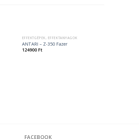
+
ELFOGYOTT
EFFEKTGÉPEK, EFFEKTANYAGOK
ANTARI – Z-350 Fazer
124900
Ft
FACEBOOK