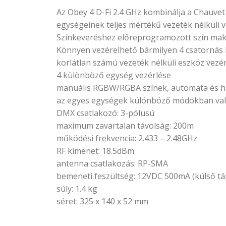
Az Obey 4 D-Fi 2.4 GHz kombinálja a Chauve
egységeinek teljes mértékű vezeték nélküli v
Színkeveréshez előreprogramozott szín mak
Könnyen vezérelhető bármilyen 4 csatorná
korlátlan számú vezeték nélküli eszköz vezé
4 különböző egység vezérlése
manuális RGBW/RGBA színek, automata és h
az egyes egységek különböző módokban val
DMX csatlakozó: 3-pólusú
maximum zavartalan távolság: 200m
működési frekvencia: 2.433 – 2.48GHz
RF kimenet: 18.5dBm
antenna csatlakozás: RP-SMA
bemeneti feszültség: 12VDC 500mA (külső t
súly: 1.4 kg
séret: 325 x 140 x 52 mm