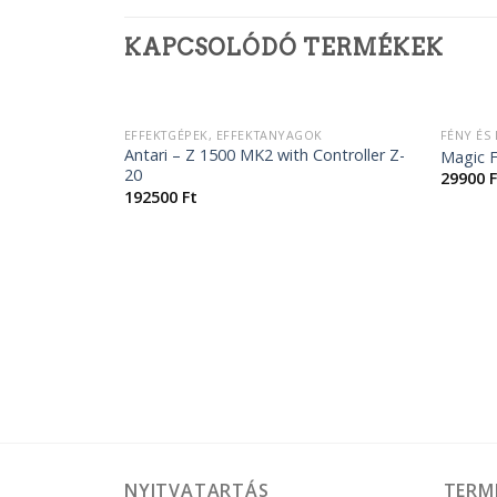
KAPCSOLÓDÓ TERMÉKEK
+
+
ELFOGYOTT
EFFEKTGÉPEK, EFFEKTANYAGOK
FÉNY ÉS
Antari – Z 1500 MK2 with Controller Z-
Magic 
20
29900
F
192500
Ft
K
NYITVATARTÁS
TERM