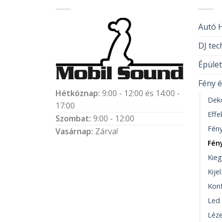
Autó H
DJ tec
Épüle
Fény é
Hétköznap:
9:00 - 12:00 és 14:00 -
Dek
17:00
Effe
Szombat:
9:00 - 12:00
Fény
Vasárnap:
Zárva!
Fén
Kieg
Kije
Konf
Led 
Léze