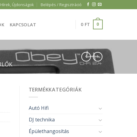
Hírek, Újdonságok
Belépés / Regisztráció
0
FT
ÓK
KAPCSOLAT
0
RLŐK
TERMÉKKATEGÓRIÁK
Autó Hifi
DJ technika
Épülethangosítás