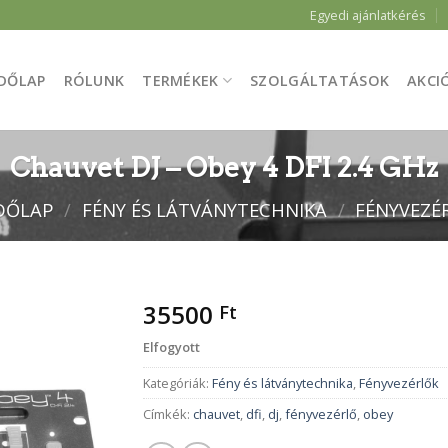
Egyedi ajánlatkérés
DŐLAP
RÓLUNK
TERMÉKEK
SZOLGÁLTATÁSOK
AKCI
Chauvet DJ – Obey 4 DFI 2.4 GHz
DŐLAP
/
FÉNY ÉS LÁTVÁNYTECHNIKA
/
FÉNYVEZÉ
35500
Ft
Elfogyott
Kategóriák:
Fény és látványtechnika
,
Fényvezérlők
Címkék:
chauvet
,
dfi
,
dj
,
fényvezérlő
,
obey