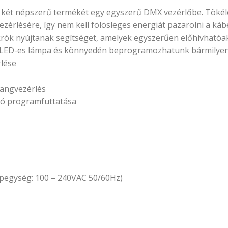
t két népszerű termékét egy egyszerű DMX vezérlőbe. Töké
ezérlésére, így nem kell fölösleges energiát pazarolni a ká
rók nyújtanak segítséget, amelyek egyszerűen előhívhatóa
s LED-es lámpa és könnyedén beprogramozhatunk bármilye
rlése
angvezérlés
ó programfuttatása
ápegység: 100 – 240VAC 50/60Hz)