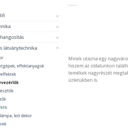
ifi
hnika
thangosítás
s látványtechnika
or
Minek utazna egy nagyvár
hiszem az oldalunkon talál
ktgépek, effektanyagok
temékek nagyrészét megtal
effektek
üzletükben is.
yvezérlők
észítők
lzők
etti
lámpa, led dekor
rek