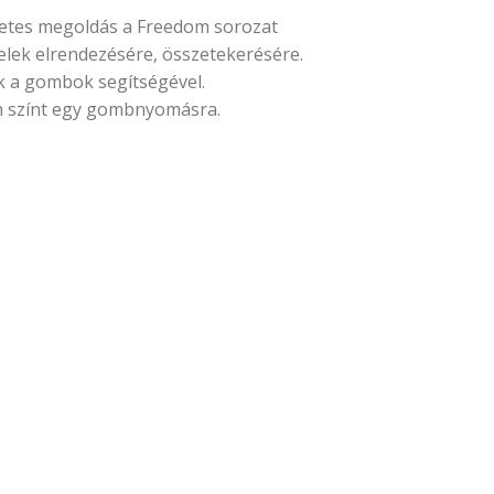
letes megoldás a Freedom sorozat
belek elrendezésére, összetekerésére.
k a gombok segítségével.
n színt egy gombnyomásra.