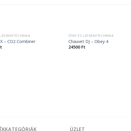
+
ELFOGYOTT
 LÁTVÁNYTECHNIKA
FÉNY ÉS LÁTVÁNYTECHNIKA
FX – CO2 Combiner
Chauvet DJ – Obey 4
t
24500
Ft
ÉKKATEGÓRIÁK
ÜZLET