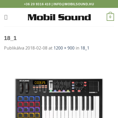
no
Skip
+36 20 9316 410 | INFO@MOBILSOUND.HU
to
content
0
18_1
Publikálva
2018-02-08
at
1200 × 900
in
18_1