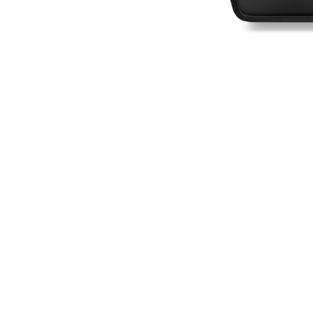
Mindkét hozzászólás sikeresen lezárva.
←
Előző
NYITVATARTÁS
TERM