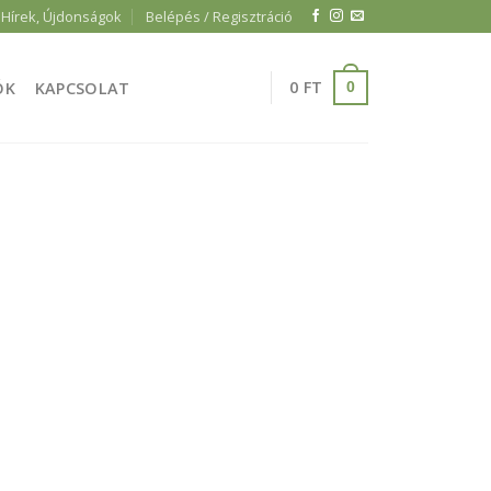
Hírek, Újdonságok
Belépés / Regisztráció
0
FT
ÓK
KAPCSOLAT
0