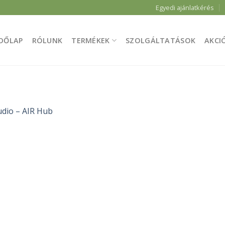
Egyedi ajánlatkérés
DŐLAP
RÓLUNK
TERMÉKEK
SZOLGÁLTATÁSOK
AKCI
dio – AIR Hub