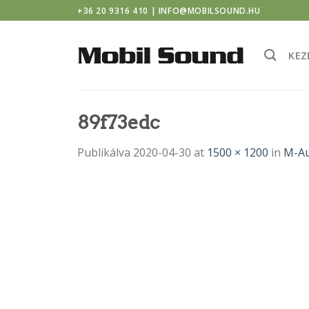
windor casino
Skip
+36 20 9316 410 | INFO@MOBILSOUND.HU
to
content
KEZ
89f73edc
Publikálva
2020-04-30
at
1500 × 1200
in
M-Au