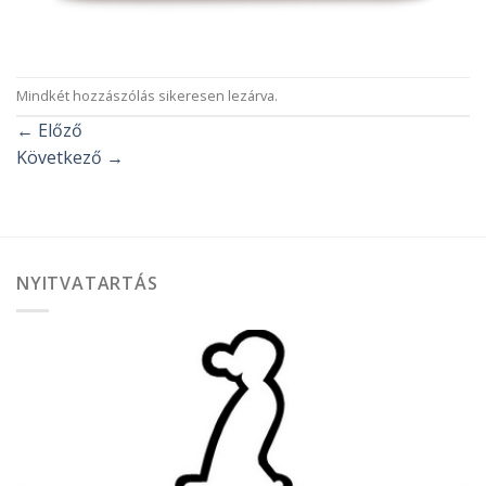
Mindkét hozzászólás sikeresen lezárva.
←
Előző
Következő
→
NYITVATARTÁS