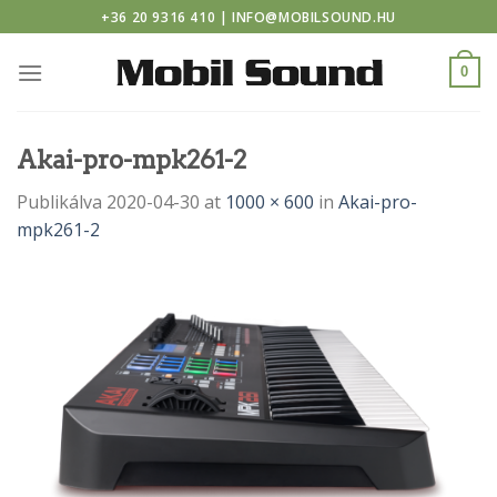
casino
Skip
+36 20 9316 410 | INFO@MOBILSOUND.HU
to
content
0
Akai-pro-mpk261-2
Publikálva
2020-04-30
at
1000 × 600
in
Akai-pro-
mpk261-2