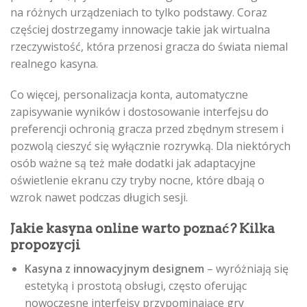
na różnych urządzeniach to tylko podstawy. Coraz
częściej dostrzegamy innowacje takie jak wirtualna
rzeczywistość, która przenosi gracza do świata niemal
realnego kasyna.
Co więcej, personalizacja konta, automatyczne
zapisywanie wyników i dostosowanie interfejsu do
preferencji ochronią gracza przed zbędnym stresem i
pozwolą cieszyć się wyłącznie rozrywką. Dla niektórych
osób ważne są też małe dodatki jak adaptacyjne
oświetlenie ekranu czy tryby nocne, które dbają o
wzrok nawet podczas długich sesji.
Jakie kasyna online warto poznać? Kilka
propozycji
Kasyna z innowacyjnym designem
– wyróżniają się
estetyką i prostotą obsługi, często oferując
nowoczesne interfejsy przypominające gry