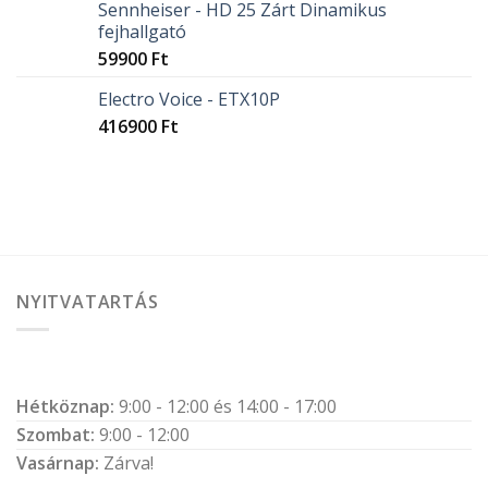
Sennheiser - HD 25 Zárt Dinamikus
fejhallgató
59900
Ft
Electro Voice - ETX10P
416900
Ft
NYITVATARTÁS
Hétköznap:
9:00 - 12:00 és 14:00 - 17:00
Szombat:
9:00 - 12:00
Vasárnap:
Zárva!