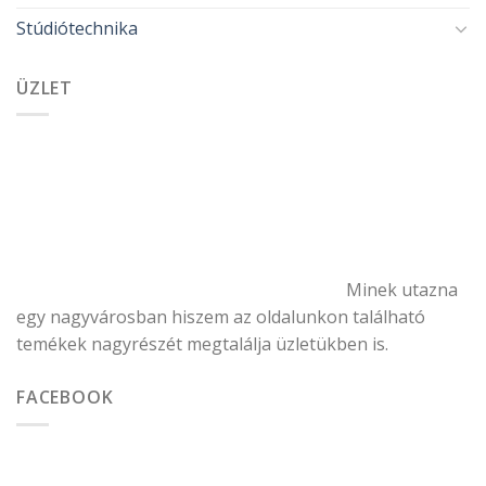
Stúdiótechnika
ÜZLET
Minek utazna
egy nagyvárosban hiszem az oldalunkon található
temékek nagyrészét megtalálja üzletükben is.
FACEBOOK