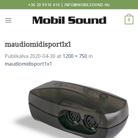
 casino
Skip
+36 20 9316 410 | INFO@MOBILSOUND.HU
to
content
0
maudiomidisport1x1
Publikálva
2020-04-30
at
1200 × 750
in
maudiomidisport1x1