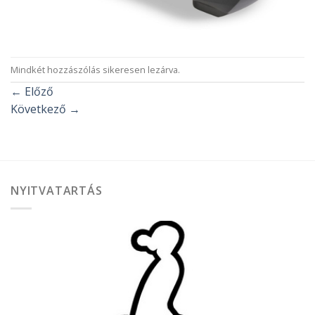
Mindkét hozzászólás sikeresen lezárva.
←
Előző
Következő
→
NYITVATARTÁS